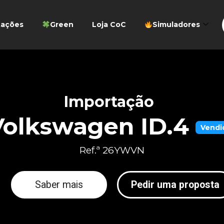
tações
Green
Loja CoC
Simuladores
Importação
Volkswagen ID.4
Vendi
Ref.ª 26YWVN
Saber mais
Pedir uma proposta