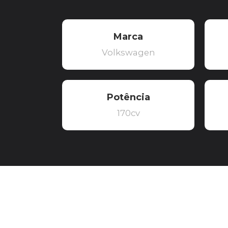
Marca
Volkswagen
Potência
170cv