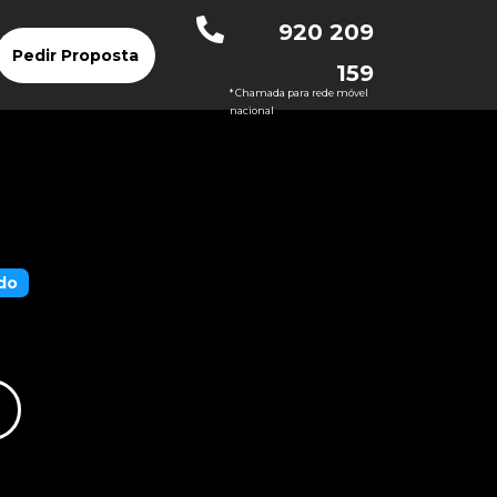
920 209
Pedir Proposta
159
* Chamada para rede móvel
nacional
do