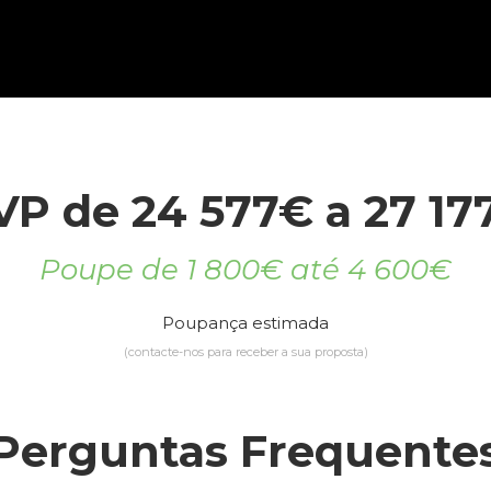
VP de 24 577€ a 27 17
Poupe de 1 800€ até 4 600€
Poupança estimada
(contacte-nos para receber a sua proposta)
Perguntas Frequente