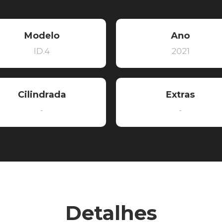
Modelo
Ano
ID.4
2021
Cilindrada
Extras
-
-
Detalhes