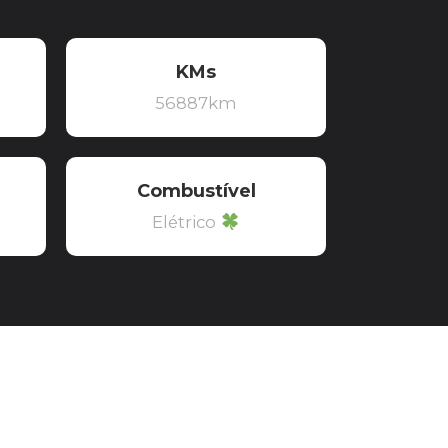
KMs
56887km
Combustível
Elétrico