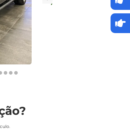
ção?
culo.