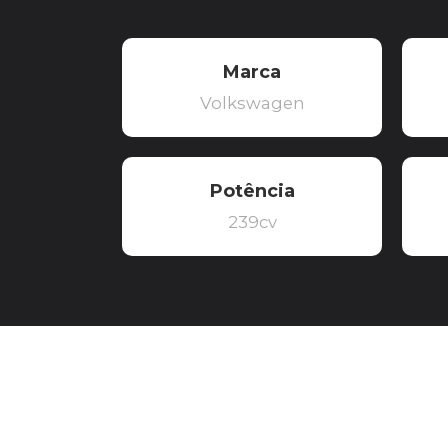
Marca
Volkswagen
Potência
239cv