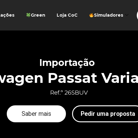
tações
Green
Loja CoC
Simuladores
Importação
wagen Passat Vari
Ref.ª 26SBUV
Saber mais
Pedir uma proposta