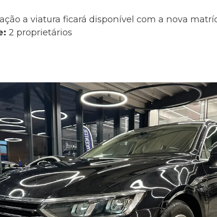
ação a viatura ficará disponível com a nova matr
e:
2 proprietários