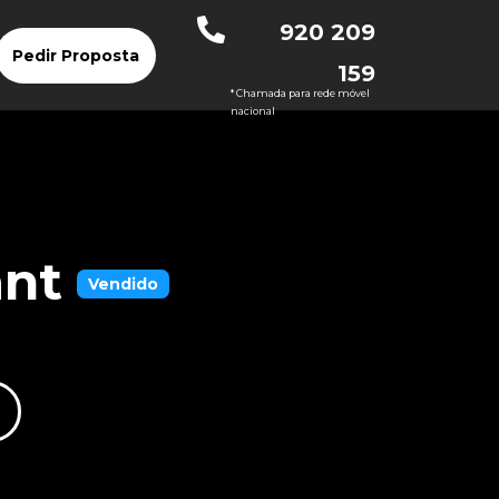
920 209
Pedir Proposta
159
* Chamada para rede móvel
nacional
ant
Vendido