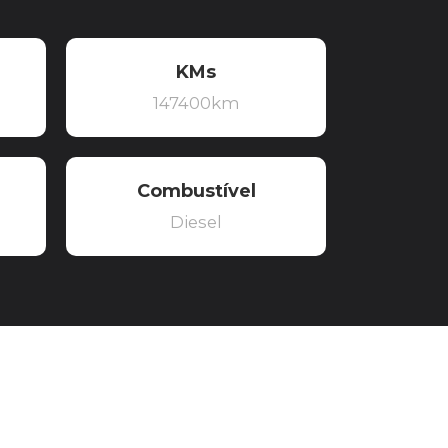
KMs
147400km
Combustível
Diesel