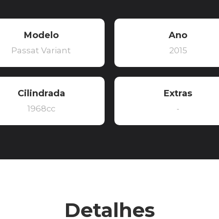
Modelo
Ano
Passat Variant
2015
Cilindrada
Extras
1968cc
-
Detalhes