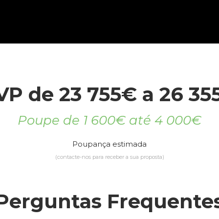
VP de 23 755€ a 26 35
Poupe de 1 600€ até 4 000€
Poupança estimada
(contacte-nos para receber a sua proposta)
Perguntas Frequente