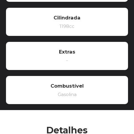
Cilindrada
1198cc
Extras
-
Combustível
Gasolina
Detalhes