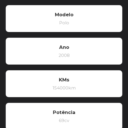
Modelo
Polo
Ano
2008
KMs
154000km
Potência
69cv