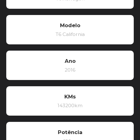
Modelo
T6 California
Ano
2016
KMs
143200km
Potência