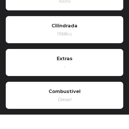
150cv
Cilindrada
1968cc
Extras
-
Combustível
Diesel