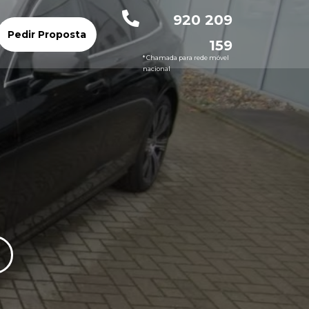
920 209
Pedir Proposta
159
* Chamada para rede móvel
nacional