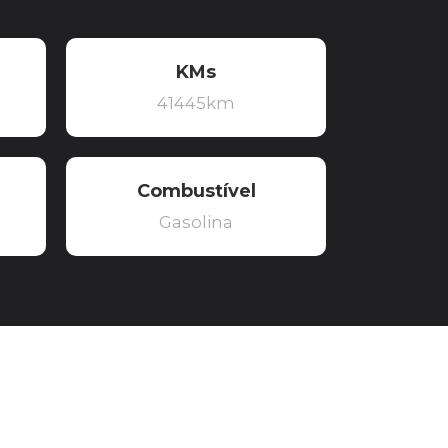
KMs
41445km
Combustível
Gasolina