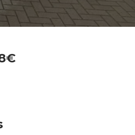
28€
s