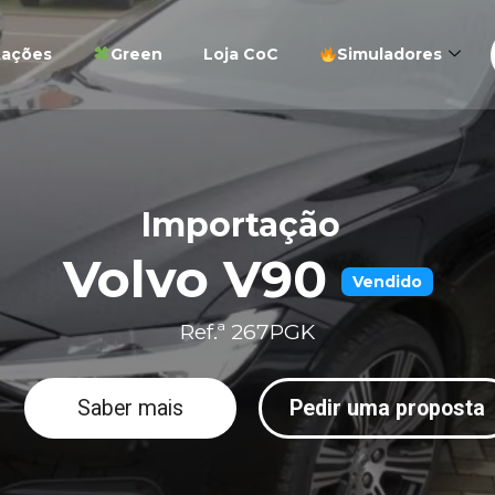
tações
Green
Loja CoC
Simuladores
Importação
Volvo V90
Vendido
Ref.ª 267PGK
Saber mais
Pedir uma proposta