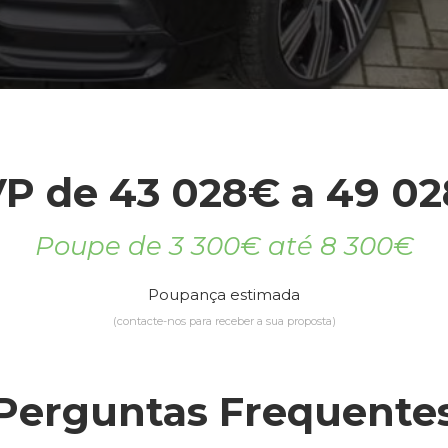
P de 43 028€ a 49 0
Poupe de 3 300€ até 8 300€
Poupança estimada
(contacte-nos para receber a sua proposta)
Perguntas Frequente