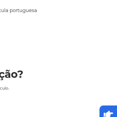
ícula portuguesa
ção?
culo.