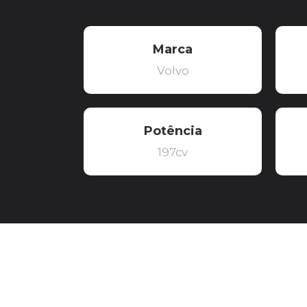
Marca
Volvo
Potência
197cv