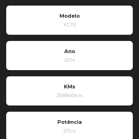
Modelo
XC70
Ano
2014
KMs
258840km
Potência
215cv