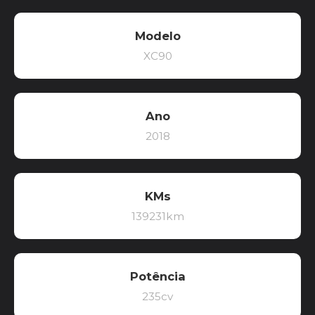
Modelo
XC90
Ano
2018
KMs
139231km
Potência
235cv