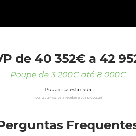
P de 40 352€ a 42 9
Poupe de 3 200€ até 8 000€
Poupança estimada
(contacte-nos para receber a sua proposta)
Perguntas Frequente