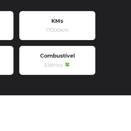
KMs
17000km
Combustível
Elétrico