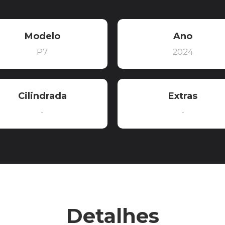
Modelo
Ano
P7
2024
Cilindrada
Extras
-
-
Detalhes