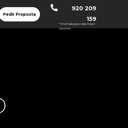
920 209
Pedir Proposta
159
* Chamada para rede móvel
nacional