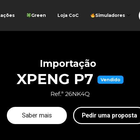
tações
Green
Loja CoC
Simuladores
Importação
XPENG P7
Vendido
Ref.ª 26NK4Q
Saber mais
Pedir uma proposta