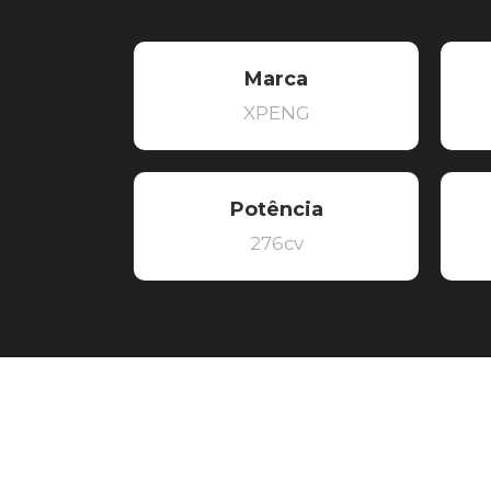
Marca
XPENG
Potência
276cv