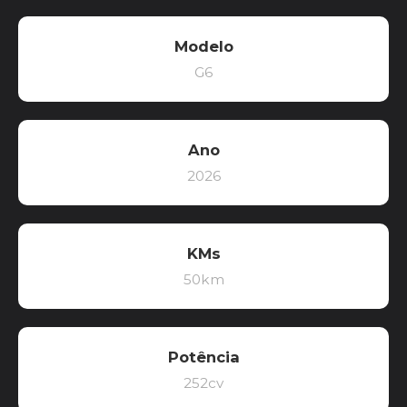
Modelo
G6
Ano
2026
KMs
50km
Potência
252cv